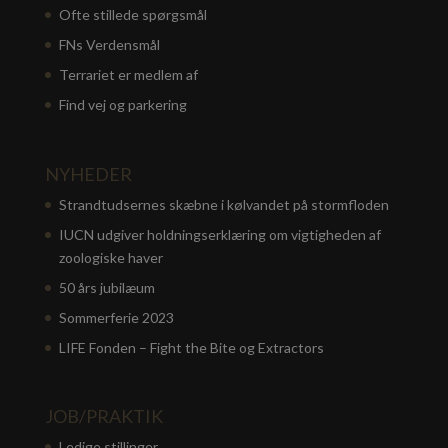
Ofte stillede spørgsmål
FNs Verdensmål
Terrariet er medlem af
Find vej og parkering
NYHEDER
Strandtudsernes skæbne i kølvandet på stormfloden
IUCN udgiver holdningserklæring om vigtigheden af
zoologiske haver
50 års jubilæum
Sommerferie 2023
LIFE Fonden – Fight the Bite og Extractors
JOB/PRAKTIK
Ledige stillinger