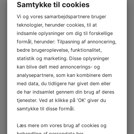
Samtykke til cookies
Vi og vores samarbejdspartnere bruger
teknologier, herunder cookies, til at
indsamle oplysninger om dig til forskellige
formål, herunder: Tilpasning af annoncering,
bedre brugeroplevelse, funktionalitet,
statistik og marketing. Disse oplysninger
NYHEDER
kan blive delt med annoncerings- og
Strandtudsernes skæbne i kølvandet på stormfloden
analysepartnere, som kan kombinere dem
IUCN udgiver holdningserklæring om vigtigheden af
med data, du tidligere har givet dem eller
zoologiske haver
de har indsamlet gennem din brug af deres
50 års jubilæum
tjenester. Ved at klikke på 'OK' giver du
Sommerferie 2023
samtykke til disse formål.
LIFE Fonden – Fight the Bite og Extractors
Koelbjergmanden & Istiden
Læs mere om vores brug af cookies og
behandling af persondata
her
.