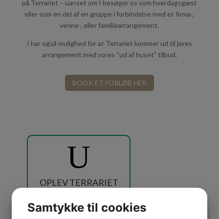
på Terrariet – uanset om I besøger os som hverdagsgæst
eller som en del af en gruppe i forbindelse med et firma-,
venne-, eller familiearrangement.
I har også mulighed for at Terrariet kommer ud til jeres
arrangement med vores “ud af huset” tilbud.
BOOK ET FORLØB HER
U
OPLEV TERRARIET
Samtykke til cookies