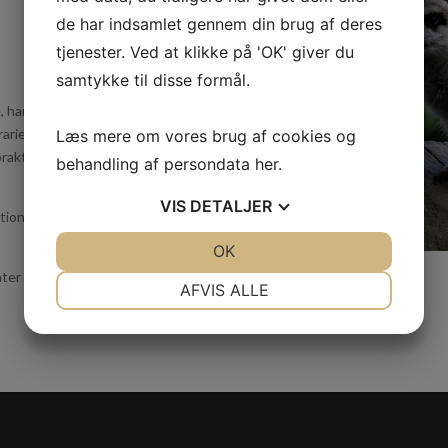
de har indsamlet gennem din brug af deres
tjenester. Ved at klikke på 'OK' giver du
samtykke til disse formål.
, har du mulighed for at komme
errariet.dk hvis du kunne tænke
Læs mere om vores brug af cookies og
aktik. Vi glæder os meget til
behandling af persondata
her
.
VIS
DETALJER
ioner har også mulighed for at
JA
NEJ
OK
JA
NEJ
er fra folkeskolen eller folk
NØDVENDIGE
PRÆFERENCER
AFVIS ALLE
JA
NEJ
JA
NEJ
MARKETING
STATISTIK