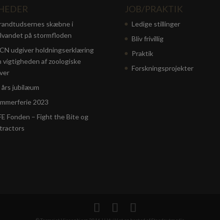
HEDER
JOB/PRAKTIK
randtudsernes skæbne i
Ledige stillinger
lvandet på stormfloden
Bliv frivillig
CN udgiver holdningserklæring
Praktik
 vigtigheden af zoologiske
Forskningsprojekter
ver
 års jubilæum
mmerferie 2023
FE Fonden – Fight the Bite og
tractors
© Terrariet Vissenbjerg 2016 | Udviklet og hosted af
Standoutmedia