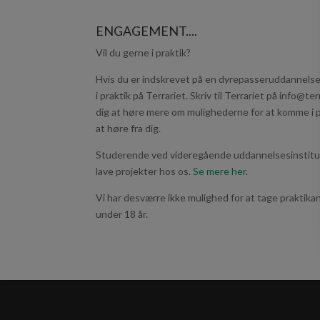
ENGAGEMENT....
Vil du gerne i praktik?
Hvis du er indskrevet på en dyrepasseruddannelse
i praktik på Terrariet. Skriv til Terrariet på info@t
dig at høre mere om mulighederne for at komme i pr
at høre fra dig.
Studerende ved videregående uddannelsesinstitut
lave projekter hos os.
Se mere her.
Vi har desværre ikke mulighed for at tage praktikant
under 18 år.