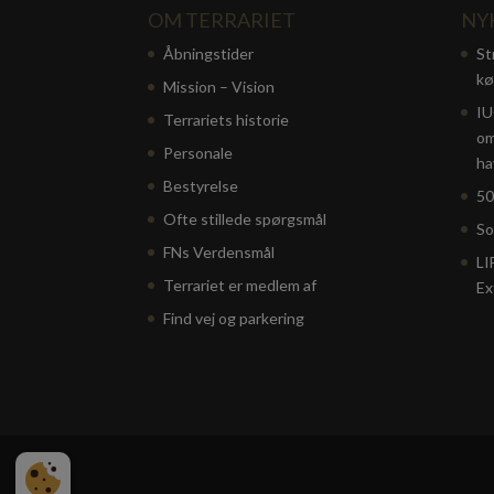
OM TERRARIET
NY
Åbningstider
St
kø
Mission – Vision
IU
Terrariets historie
om
Personale
ha
Bestyrelse
50
Ofte stillede spørgsmål
So
FNs Verdensmål
LI
Terrariet er medlem af
Ex
Find vej og parkering