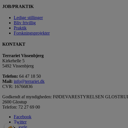
JOB/PRAKTIK
Ledige stillinger
Bliv frivillig
Praktik
Forskningsprojekter
KONTAKT
Terrariet Vissenbjerg
Kirkehelle 5
5492 Vissenbjerg
Telefon:
64 47 18 50
Mail:
info@terrariet.dk
CVR: 16766836
Godkendt af myndigheden: FØDEVARESTYRELSEN GLOSTRUP St
2600 Glostup
Telefon: 72 27 69 00
Facebook
Twitter
Google