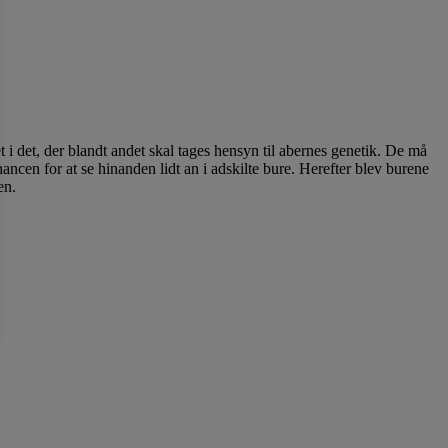
t i det, der blandt andet skal tages hensyn til abernes genetik. De må
ncen for at se hinanden lidt an i adskilte bure. Herefter blev burene
en.