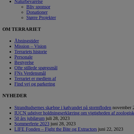
Naturbevarelse
Bliv sponsor
Donationer
Større Projekter
OM TERRARIET
Åbningstider
Mission – Vision
Terrariets historie
Personale
Bestyrelse
Ofte stillede spørgsmål
FNs Verdensmål
Terrariet er medlem af
Find vej og parkering
NYHEDER
Strandtudsernes skæbne i kølvandet på stormfloden
november 2
IUCN udgiver holdningserklæring om vigtigheden af zoologisk
50 års jubilæum
juli 28, 2023
Sommerferie 2023
juni 28, 2023
LIFE Fonden – Fight the Bite og Extractors
juni 22, 2023