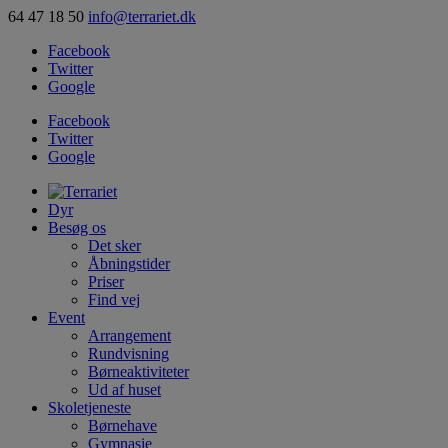
64 47 18 50
info@terrariet.dk
Facebook
Twitter
Google
Facebook
Twitter
Google
Dyr
Besøg os
Det sker
Åbningstider
Priser
Find vej
Event
Arrangement
Rundvisning
Børneaktiviteter
Ud af huset
Skoletjeneste
Børnehave
Gymnasie