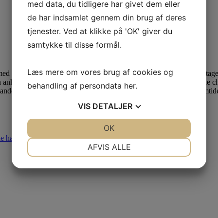
med data, du tidligere har givet dem eller
de har indsamlet gennem din brug af deres
tjenester. Ved at klikke på 'OK' giver du
samtykke til disse formål.
Læs mere om vores brug af cookies og
med vores hun-paryktamarin i
Terrariets regnskov. Det har tage
ankom fra fra Tyskland d. 10. september. I de første dage fik aberne cha
behandling af persondata
her
.
inanden. Så bliver det spændende, hvordan tingene udvikler sig i fremtid
VIS
DETALJER
JA
NEJ
OK
JA
NEJ
e haver
NØDVENDIGE
PRÆFERENCER
AFVIS ALLE
JA
NEJ
JA
NEJ
MARKETING
STATISTIK