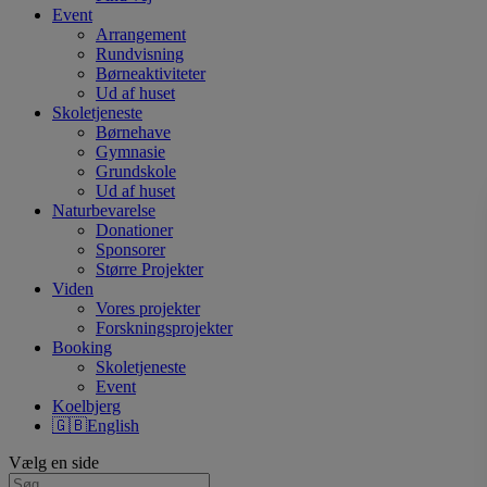
Event
Arrangement
Rundvisning
Børneaktiviteter
Ud af huset
Skoletjeneste
Børnehave
Gymnasie
Grundskole
Ud af huset
Naturbevarelse
Donationer
Sponsorer
Større Projekter
Viden
Vores projekter
Forskningsprojekter
Booking
Skoletjeneste
Event
Koelbjerg
🇬🇧English
Vælg en side