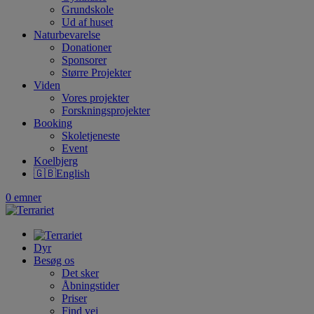
Grundskole
Ud af huset
Naturbevarelse
Donationer
Sponsorer
Større Projekter
Viden
Vores projekter
Forskningsprojekter
Booking
Skoletjeneste
Event
Koelbjerg
🇬🇧English
0 emner
Dyr
Besøg os
Det sker
Åbningstider
Priser
Find vej