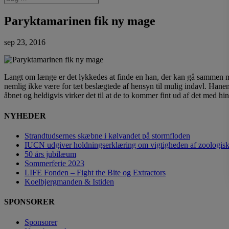
Paryktamarinen fik ny mage
sep 23, 2016
Langt om længe er det lykkedes at finde en han, der kan gå sammen 
nemlig ikke være for tæt beslægtede af hensyn til mulig indavl. Hanen 
åbnet og heldigvis virker det til at de to kommer fint ud af det med h
NYHEDER
Strandtudsernes skæbne i kølvandet på stormfloden
IUCN udgiver holdningserklæring om vigtigheden af zoologisk
50 års jubilæum
Sommerferie 2023
LIFE Fonden – Fight the Bite og Extractors
Koelbjergmanden & Istiden
SPONSORER
Sponsorer