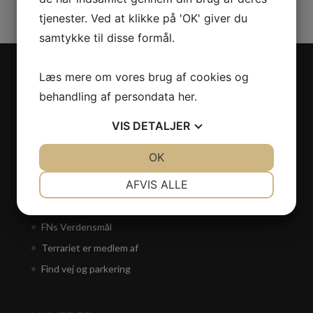
tjenester. Ved at klikke på 'OK' giver du
samtykke til disse formål.
Læs mere om vores brug af cookies og
OM TERRARIET
behandling af persondata
her
.
Åbningstider
Mission – Vision
VIS
DETALJER
Terrariets historie
JA
NEJ
OK
JA
NEJ
Personale
NØDVENDIGE
PRÆFERENCER
AFVIS ALLE
Bestyrelse
Ofte stillede spørgsmål
JA
NEJ
JA
NEJ
FNs Verdensmål
MARKETING
STATISTIK
Terrariet er medlem af
Find vej og parkering