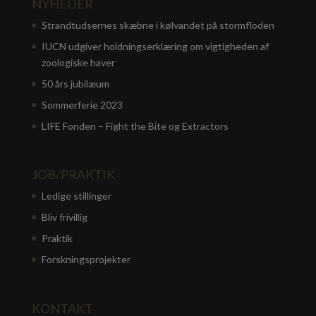
NYHEDER
Strandtudsernes skæbne i kølvandet på stormfloden
IUCN udgiver holdningserklæring om vigtigheden af
zoologiske haver
50 års jubilæum
Sommerferie 2023
LIFE Fonden – Fight the Bite og Extractors
JOB/PRAKTIK
Ledige stillinger
Bliv frivillig
Praktik
Forskningsprojekter
KONTAKT