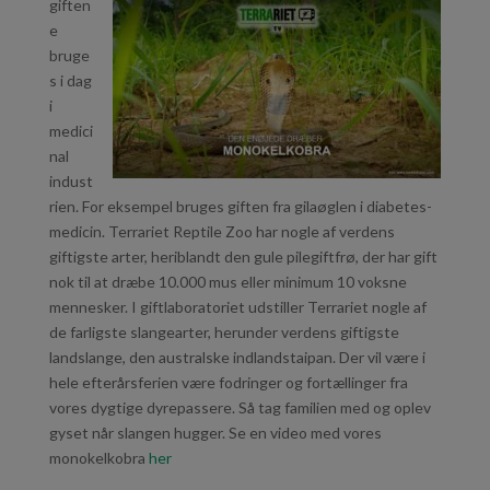
giften
e
bruge
s i dag
i
medici
nal
indust
rien. For eksempel bruges giften fra gilaøglen i diabetes-
medicin. Terrariet Reptile Zoo har nogle af verdens
giftigste arter, heriblandt den gule pilegiftfrø, der har gift
nok til at dræbe 10.000 mus eller minimum 10 voksne
mennesker. I giftlaboratoriet udstiller Terrariet nogle af
de farligste slangearter, herunder verdens giftigste
landslange, den australske indlandstaipan. Der vil være i
hele efterårsferien være fodringer og fortællinger fra
vores dygtige dyrepassere. Så tag familien med og oplev
gyset når slangen hugger. Se en video med vores
monokelkobra
her