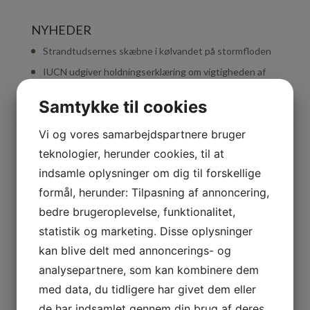
NYHEDER
Strandtudsernes skæbne i kølvandet på stormfloden
IUCN udgiver holdningserklæring om vigtigheden af
zoologiske haver
Samtykke til cookies
50 års jubilæum
Sommerferie 2023
Vi og vores samarbejdspartnere bruger
LIFE Fonden – Fight the Bite og Extractors
teknologier, herunder cookies, til at
Koelbjergmanden & Istiden
indsamle oplysninger om dig til forskellige
formål, herunder: Tilpasning af annoncering,
SPONSORER
bedre brugeroplevelse, funktionalitet,
Sponsorer
statistik og marketing. Disse oplysninger
Naturbevarelse
kan blive delt med annoncerings- og
Bliv sponsor
analysepartnere, som kan kombinere dem
Donationer
med data, du tidligere har givet dem eller
Større Projekter
de har indsamlet gennem din brug af deres