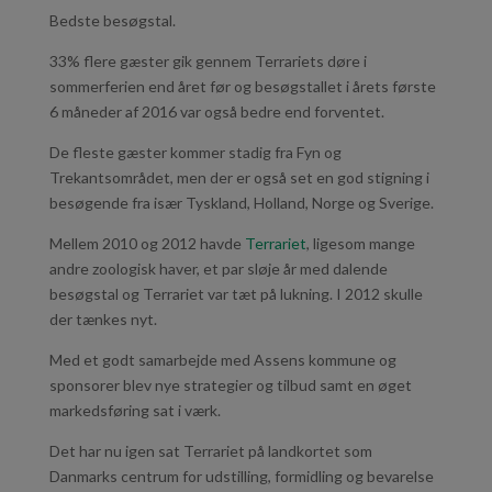
Bedste besøgstal.
33% flere gæster gik gennem Terrariets døre i
sommerferien end året før og besøgstallet i årets første
6 måneder af 2016 var også bedre end forventet.
De fleste gæster kommer stadig fra Fyn og
Trekantsområdet, men der er også set en god stigning i
besøgende fra især Tyskland, Holland, Norge og Sverige.
Mellem 2010 og 2012 havde
Terrariet
, ligesom mange
andre zoologisk haver, et par sløje år med dalende
besøgstal og Terrariet var tæt på lukning. I 2012 skulle
der tænkes nyt.
Med et godt samarbejde med Assens kommune og
sponsorer blev nye strategier og tilbud samt en øget
markedsføring sat i værk.
Det har nu igen sat Terrariet på landkortet som
Danmarks centrum for udstilling, formidling og bevarelse