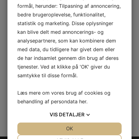
Strandtudsernes skæbne i kølvandet på stormfloden
formål, herunder: Tilpasning af annoncering,
IUCN udgiver holdningserklæring om vigtigheden af
bedre brugeroplevelse, funktionalitet,
zoologiske haver
statistik og marketing. Disse oplysninger
50 års jubilæum
kan blive delt med annoncerings- og
Sommerferie 2023
analysepartnere, som kan kombinere dem
LIFE Fonden – Fight the Bite og Extractors
med data, du tidligere har givet dem eller
Koelbjergmanden & Istiden
de har indsamlet gennem din brug af deres
tjenester. Ved at klikke på 'OK' giver du
SPONSORER
samtykke til disse formål.
Sponsorer
Naturbevarelse
Læs mere om vores brug af cookies og
Bliv sponsor
behandling af persondata
her
.
Donationer
VIS
DETALJER
Større Projekter
JA
NEJ
OK
JA
NEJ
NØDVENDIGE
PRÆFERENCER