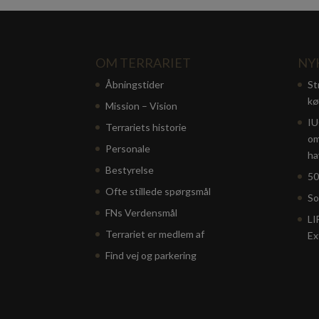
OM TERRARIET
NY
Åbningstider
St
kø
Mission – Vision
IU
Terrariets historie
om
Personale
ha
Bestyrelse
50
Ofte stillede spørgsmål
So
FNs Verdensmål
LI
Terrariet er medlem af
Ex
Find vej og parkering