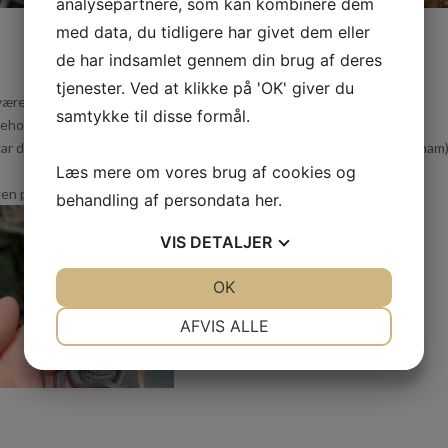
analysepartnere, som kan kombinere dem
med data, du tidligere har givet dem eller
de har indsamlet gennem din brug af deres
tjenester. Ved at klikke på 'OK' giver du
et i inkubation, indtil 3 af dem klækkede d. 13-08-2022, hvilket har
samtykke til disse formål.
æsehornsnoge
ar den karakteristiske hinde for øjet, som slanger har, når de skifter ham)
Læs mere om vores brug af cookies og
gen pt, men man kan se faren til dem inde i Sydøstasien-afdelingen
behandling af persondata
her
.
VIS
DETALJER
JA
NEJ
OK
JA
NEJ
NØDVENDIGE
PRÆFERENCER
AFVIS ALLE
JA
NEJ
JA
NEJ
MARKETING
STATISTIK