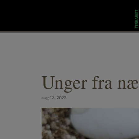
Dyr
Besøg os
Unger fra n
aug 13, 2022