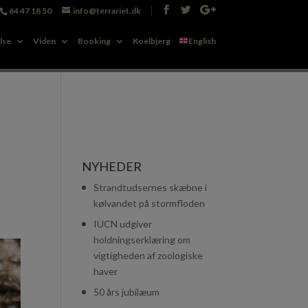
64 47 18 50
info@terrariet.dk
Booking
Koelbjerg
English
lse
Viden
Booking
Koelbjerg
English
NYHEDER
Strandtudsernes skæbne i
kølvandet på stormfloden
IUCN udgiver
holdningserklæring om
vigtigheden af zoologiske
haver
50 års jubilæum