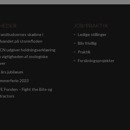
HEDER
JOB/PRAKTIK
randtudsernes skæbne i
Ledige stillinger
lvandet på stormfloden
Bliv frivillig
CN udgiver holdningserklæring
Praktik
 vigtigheden af zoologiske
Forskningsprojekter
ver
 års jubilæum
mmerferie 2023
FE Fonden – Fight the Bite og
tractors