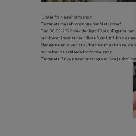
Unger fra Næsehornssnog
Terrariets næsehornsnoge har fået unger!
Den 30-05-2022 blev der lagt 13 æg. Æggene har vær
resulteret i mødet med disse 3 små grå-brune n
Slangerne er pt ved at skifte ham (man kan se, de h
hvorefter de skal æde for første gang
Terrariets 3 nye næsehornsnoge er ikke i udstillin