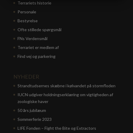
MARKETING
STATISTIK
Terrariets historie
Personale
Bestyrelse
Ofte stillede spørgsmål
FNs Verdensmål
Terrariet er medlem af
Find vej og parkering
NYHEDER
Strandtudsernes skæbne i kølvandet på stormfloden
IUCN udgiver holdningserklæring om vigtigheden af
zoologiske haver
50 års jubilæum
Sommerferie 2023
LIFE Fonden – Fight the Bite og Extractors