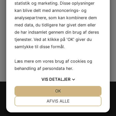
statistik og marketing. Disse oplysninger
LIFE Fonden – Fight the Bite og Extractors
kan blive delt med annoncerings- og
Koelbjergmanden & Istiden
analysepartnere, som kan kombinere dem
med data, du tidligere har givet dem eller
SPONSORER
de har indsamlet gennem din brug af deres
Sponsorer
tjenester. Ved at klikke på 'OK' giver du
Naturbevarelse
samtykke til disse formål.
Bliv sponsor
Donationer
Læs mere om vores brug af cookies og
Større Projekter
behandling af persondata
her
.
VIS
DETALJER
JA
NEJ
OK
JA
NEJ
OM TERRARIET
NØDVENDIGE
PRÆFERENCER
AFVIS ALLE
Åbningstider
JA
NEJ
JA
NEJ
Mission – Vision