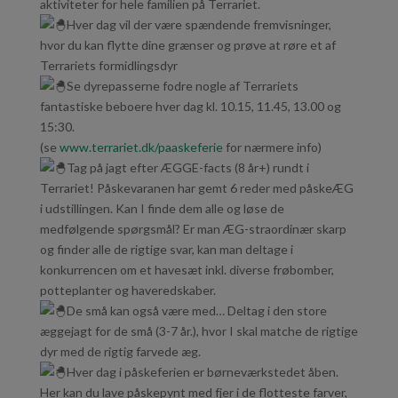
aktiviteter for hele familien på Terrariet.
Hver dag vil der være spændende fremvisninger,
hvor du kan flytte dine grænser og prøve at røre et af
Terrariets formidlingsdyr
Se dyrepasserne fodre nogle af Terrariets
fantastiske beboere hver dag kl. 10.15, 11.45, 13.00 og
15:30.
(se
www.terrariet.dk/paaskeferie
for nærmere info)
Tag på jagt efter ÆGGE-facts (8 år+) rundt i
Terrariet! Påskevaranen har gemt 6 reder med påskeÆG
i udstillingen. Kan I finde dem alle og løse de
medfølgende spørgsmål? Er man ÆG-straordinær skarp
og finder alle de rigtige svar, kan man deltage i
konkurrencen om et havesæt inkl. diverse frøbomber,
potteplanter og haveredskaber.
De små kan også være med… Deltag i den store
æggejagt for de små (3-7 år.), hvor I skal matche de rigtige
dyr med de rigtig farvede æg.
Hver dag i påskeferien er børneværkstedet åben.
Her kan du lave påskepynt med fjer i de flotteste farver,