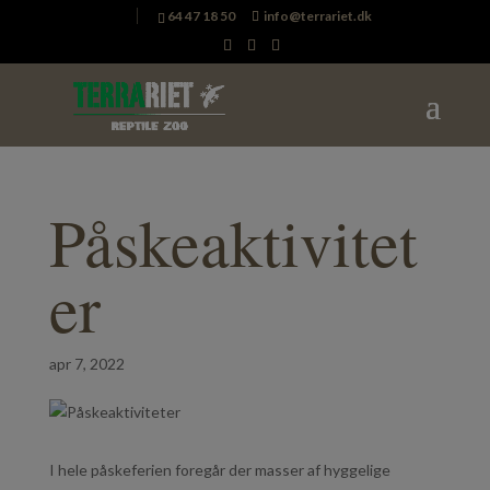
64 47 18 50
info@terrariet.dk
Påskeaktivitet
er
apr 7, 2022
I hele påskeferien foregår der masser af hyggelige