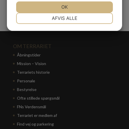
Donationer
JA
NEJ
OK
JA
NEJ
Større Projekter
NØDVENDIGE
PRÆFERENCER
AFVIS ALLE
JA
NEJ
JA
NEJ
MARKETING
STATISTIK
OM TERRARIET
Åbningstider
Mission – Vision
Terrariets historie
Personale
Bestyrelse
Ofte stillede spørgsmål
FNs Verdensmål
Terrariet er medlem af
Find vej og parkering