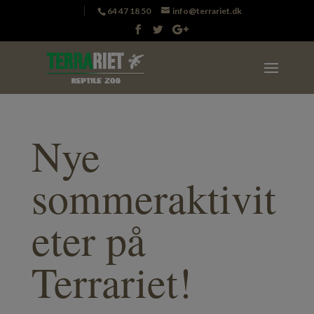
64 47 18 50
info@terrariet.dk
Nye
sommeraktivit
eter på
Terrariet!