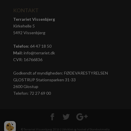
KONTAKT
Terrariet Vissenbjerg
Kirkehelle 5
5492 Vissenbjerg
Telefon:
64 47 18 50
Mail:
info@terrariet.dk
CVR: 16766836
Godkendt af myndigheden: FØDEVARESTYRELSEN
GLOSTRUP Stationsparken 31-33
2600 Glostup
Telefon: 72 27 69 00
© Terrariet Vissenbjerg 2016 | Udviklet og hosted af
Standoutmedia