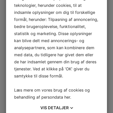
teknologier, herunder cookies, til at
indsamle oplysninger om dig til forskellige
formål, herunder: Tilpasning af annoncering,
NYHEDER
bedre brugeroplevelse, funktionalitet,
Strandtudsernes skæbne i kølvandet på stormfloden
statistik og marketing. Disse oplysninger
IUCN udgiver holdningserklæring om vigtigheden af
kan blive delt med annoncerings- og
zoologiske haver
analysepartnere, som kan kombinere dem
50 års jubilæum
med data, du tidligere har givet dem eller
Sommerferie 2023
de har indsamlet gennem din brug af deres
LIFE Fonden – Fight the Bite og Extractors
tjenester. Ved at klikke på 'OK' giver du
Koelbjergmanden & Istiden
samtykke til disse formål.
SPONSORER
Læs mere om vores brug af cookies og
Sponsorer
behandling af persondata
her
.
Naturbevarelse
VIS
DETALJER
Bliv sponsor