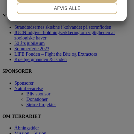
NØDVENDIGE
PRÆFERENCER
AFVIS ALLE
NYHEDER
JA
NEJ
JA
NEJ
MARKETING
STATISTIK
Strandtudsernes skæbne i kølvandet på stormfloden
IUCN udgiver holdningserklæring om vigtigheden af
zoologiske haver
50 års jubilæum
Sommerferie 2023
LIFE Fonden – Fight the Bite og Extractors
Koelbjergmanden & Istiden
SPONSORER
Sponsorer
Naturbevarelse
Bliv sponsor
Donationer
Større Projekter
OM TERRARIET
Åbningstider
Mission – Vision