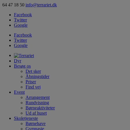
64 47 18 50
info@terrariet.dk
Facebook
Twitter
Google
Facebook
Twitter
Google
Dyr
Besøg os
Det sker
Åbningstider
Priser
Find vej
Event
Arrangement
Rundvisning
Børneaktiviteter
Ud af huset
Skoletjeneste
Børnehave
Gymnasie