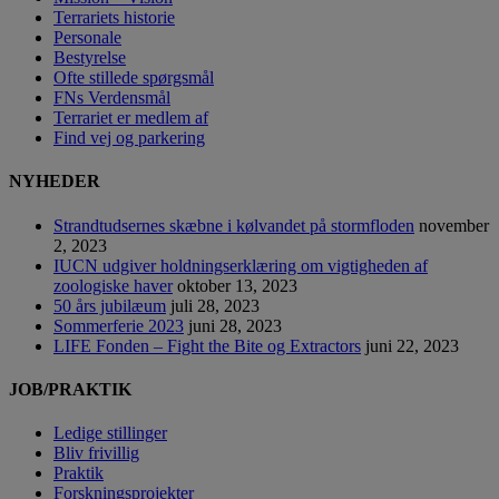
Terrariets historie
Personale
Bestyrelse
Ofte stillede spørgsmål
FNs Verdensmål
Terrariet er medlem af
Find vej og parkering
NYHEDER
Strandtudsernes skæbne i kølvandet på stormfloden
november
2, 2023
IUCN udgiver holdningserklæring om vigtigheden af
zoologiske haver
oktober 13, 2023
50 års jubilæum
juli 28, 2023
Sommerferie 2023
juni 28, 2023
LIFE Fonden – Fight the Bite og Extractors
juni 22, 2023
JOB/PRAKTIK
Ledige stillinger
Bliv frivillig
Praktik
Forskningsprojekter