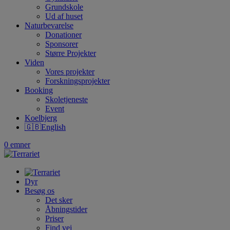
Grundskole
Ud af huset
Naturbevarelse
Donationer
Sponsorer
Større Projekter
Viden
Vores projekter
Forskningsprojekter
Booking
Skoletjeneste
Event
Koelbjerg
🇬🇧English
0 emner
Dyr
Besøg os
Det sker
Åbningstider
Priser
Find vej