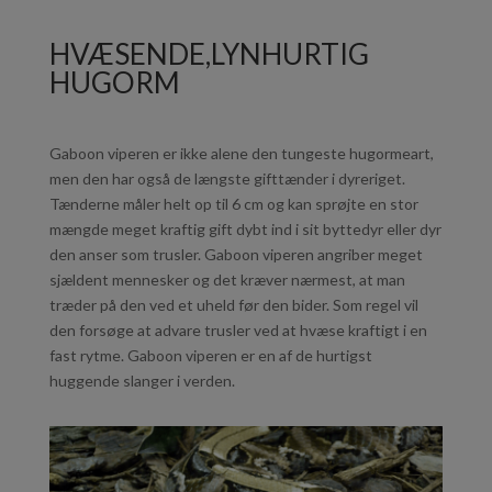
HVÆSENDE,LYNHURTIG
HUGORM
Gaboon viperen er ikke alene den tungeste hugormeart,
men den har også de længste gifttænder i dyreriget.
Tænderne måler helt op til 6 cm og kan sprøjte en stor
mængde meget kraftig gift dybt ind i sit byttedyr eller dyr
den anser som trusler. Gaboon viperen angriber meget
sjældent mennesker og det kræver nærmest, at man
træder på den ved et uheld før den bider. Som regel vil
den forsøge at advare trusler ved at hvæse kraftigt i en
fast rytme. Gaboon viperen er en af de hurtigst
huggende slanger i verden.