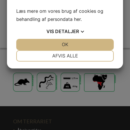
SE VIDEO OM DYRET
Læs mere om vores brug af cookies og
behandling af persondata
her
.
VIS
DETALJER
JA
NEJ
OK
JA
NEJ
NØDVENDIGE
PRÆFERENCER
AFVIS ALLE
JA
NEJ
JA
NEJ
MARKETING
STATISTIK
OM TERRARIET