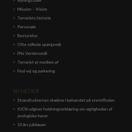
Åbningstider
Mission – Vision
Terrariets historie
Personale
Bestyrelse
Ofte stillede spørgsmål
FNs Verdensmål
Terrariet er medlem af
Find vej og parkering
NYHEDER
Strandtudsernes skæbne i kølvandet på stormfloden
IUCN udgiver holdningserklæring om vigtigheden af
zoologiske haver
50 års jubilæum