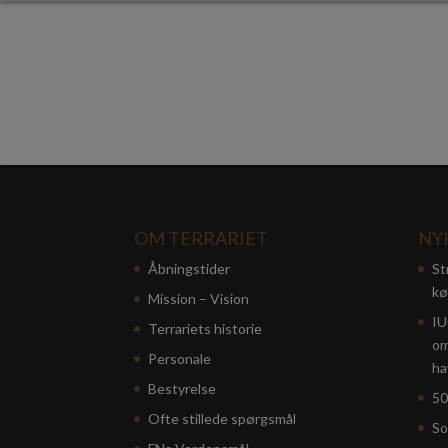
OM TERRARIET
NY
Åbningstider
St
kø
Mission – Vision
IU
Terrariets historie
om
Personale
ha
Bestyrelse
50
Ofte stillede spørgsmål
So