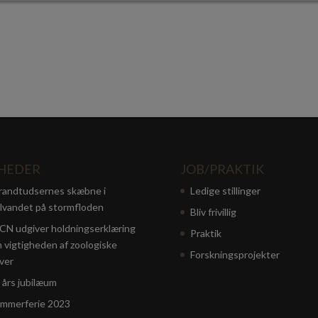
HEDER
JOB/PRAKTIK
randtudsernes skæbne i
Ledige stillinger
lvandet på stormfloden
Bliv frivillig
CN udgiver holdningserklæring
Praktik
 vigtigheden af zoologiske
Forskningsprojekter
ver
 års jubilæum
mmerferie 2023