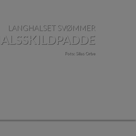
LANGHALSET SVØMMER
HALSSKILDPADDE
Foto: Silas Orbe