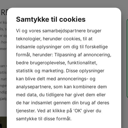
UREN
Samtykke til cookies
ver kun på øen Rote i Indonesien. Deres skjold måler mellem 18
hals, som den kan strække omkring 2/3 af deres skjoldlængde
Vi og vores samarbejdspartnere bruger
r også en speciel gruppe af skildpadder, som kaldes for
teknologier, herunder cookies, til at
 hoved og lange hals tilbage. Andre skildpadder trækker
indsamle oplysninger om dig til forskellige
, men pga. den lange hals trækker sidevender deres hoved og
formål, herunder: Tilpasning af annoncering,
bedre brugeroplevelse, funktionalitet,
an være forsvundet fra naturen. Dette skyldes i stor grad at
statistik og marketing. Disse oplysninger
tiske skildpadder, hvilket har resulteret i at næsten alle de
kan blive delt med annoncerings- og
 naturen og solgt videre til samlere. Efter grundige
angehalsskildpadder i naturen, men inden man erklærer den for
analysepartnere, som kan kombinere dem
undige undersøgelser. Man håber at man på længere sigt vil
med data, du tidligere har givet dem eller
ælp af avlsprogrammer, og udsætte de unge skildpadder i
de har indsamlet gennem din brug af deres
tjenester. Ved at klikke på 'OK' giver du
samtykke til disse formål.