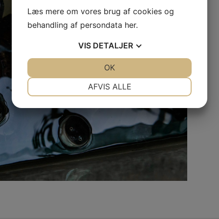
Læs mere om vores brug af cookies og
behandling af persondata
her
.
VIS
DETALJER
JA
NEJ
OK
JA
NEJ
NØDVENDIGE
PRÆFERENCER
AFVIS ALLE
JA
NEJ
JA
NEJ
MARKETING
STATISTIK