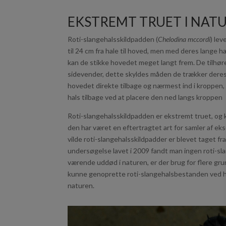
EKSTREMT TRUET I NAT
Roti-slangehalsskildpadden (
Chelodina mccordi
) le
til 24 cm fra hale til hoved, men med deres lange 
kan de stikke hovedet meget langt frem. De tilhøre
sidevender, dette skyldes måden de trækker deres
hovedet direkte tilbage og nærmest ind i kroppen
hals tilbage ved at placere den ned langs kroppen
Roti-slangehalsskildpadden er ekstremt truet, og k
den har været en eftertragtet art for samler af ekso
vilde roti-slangehalsskildpadder er blevet taget fra
undersøgelse lavet i 2009 fandt man ingen roti-sl
værende uddød i naturen, er der brug for flere gr
kunne genoprette roti-slangehalsbestanden ved hj
naturen.