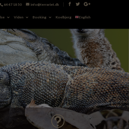
64 47 18 50
info@terrariet.dk
Booking
Koelbjerg
English
lse
Viden
Booking
Koelbjerg
English
t