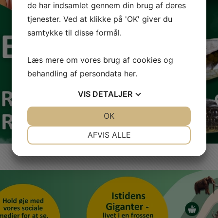
de har indsamlet gennem din brug af deres
tjenester. Ved at klikke på 'OK' giver du
samtykke til disse formål.
Læs mere om vores brug af cookies og
behandling af persondata
her
.
VIS
DETALJER
JA
NEJ
OK
JA
NEJ
NØDVENDIGE
PRÆFERENCER
AFVIS ALLE
JA
NEJ
JA
NEJ
MARKETING
STATISTIK